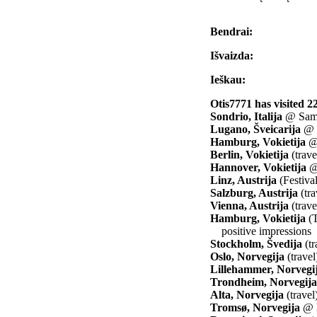
Bendrai:
Išvaizda:
Ieškau:
Otis7771 has visited 22
Sondrio, Italija
@ Samo
Lugano, Šveicarija
@ L
Hamburg, Vokietija
@ 
Berlin, Vokietija
(trav
Hannover, Vokietija
@ 
Linz, Austrija
(Festiva
Salzburg, Austrija
(tra
Vienna, Austrija
(trav
Hamburg, Vokietija
(T
positive impressions
Stockholm, Švedija
(tr
Oslo, Norvegija
(trave
Lillehammer, Norvegi
Trondheim, Norvegija
Alta, Norvegija
(travel
Tromsø, Norvegija
@ F