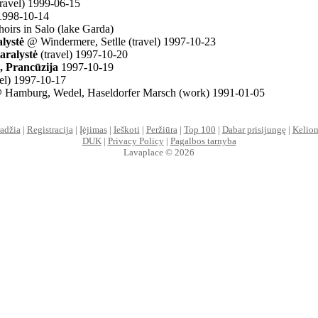
ravel) 1999-06-15
 1998-10-14
choirs in Salo (lake Garda)
lystė
@ Windermere, Setlle (travel) 1997-10-23
aralystė
(travel) 1997-10-20
, Prancūzija
1997-10-19
el) 1997-10-17
Hamburg, Wedel, Haseldorfer Marsch (work) 1991-01-05
adžia
|
Registracija
|
Įėjimas
|
Ieškoti
|
Peržiūra
|
Top 100
|
Dabar prisijungę
|
Kelion
DUK
|
Privacy Policy
|
Pagalbos tarnyba
Lavaplace © 2026