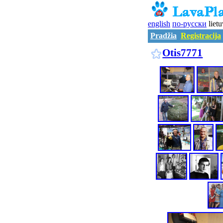
english
по-русски
lietu
Pradžia
Registracija
Otis7771