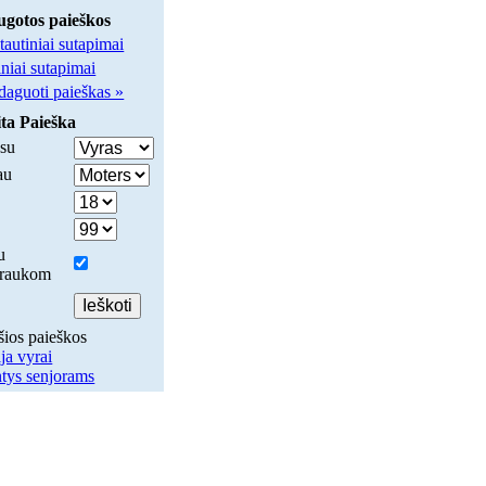
ugotos paieškos
tautiniai sutapimai
iniai sutapimai
daguoti paieškas »
ta Paieška
su
au
u
traukom
šios paieškos
ja vyrai
ntys senjorams