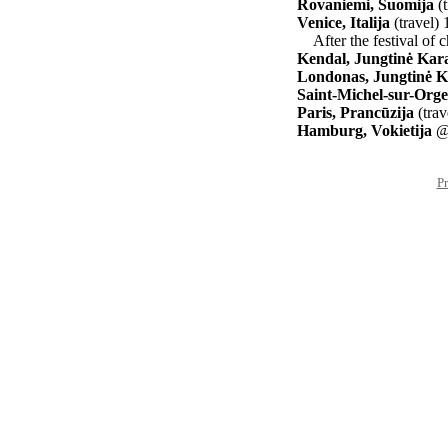
Rovaniemi, Suomija
(t
Venice, Italija
(travel)
After the festival of 
Kendal, Jungtinė Kara
Londonas, Jungtinė K
Saint-Michel-sur-Orge
Paris, Prancūzija
(trav
Hamburg, Vokietija
@ 
Pr