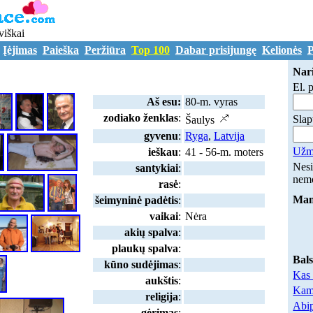
viškai
Įėjimas
Paieška
Peržiūra
Top 100
Dabar prisijungę
Kelionės
P
O1109947
Nari
El. 
Aš esu:
80-m. vyras
zodiako ženklas
:
Slap
Šaulys
gyvenu
:
Ryga
,
Latvija
Užmi
ieškau
:
41 - 56-m. moters
Nesi
santykiai
:
nem
rasė
:
Mano
šeimyninė padėtis
:
vaikai
:
Nėra
akių spalva
:
plaukų spalva
:
Bal
kūno sudėjimas
:
Kas 
aukštis
:
Kam 
religija
:
Abip
gėrimas
: