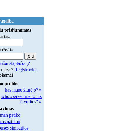
agalba
ų prisijungimas
paštas:
tažodis:
ršai slaptažodį?
 narys?
Registruokis
okamai
 profilis
kas mane žiūrėjo? »
who's saved me to his
favorites? »
savimas
man patiko
aš patikau
usės simpatijos