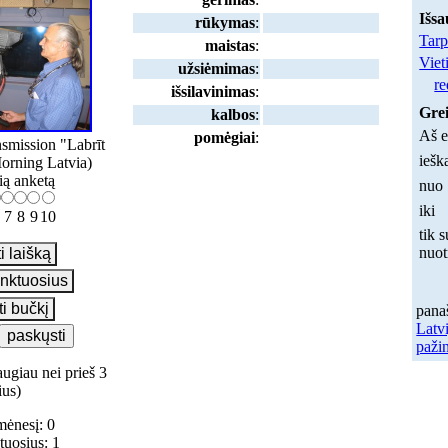
Išsa
rūkymas
:
Tarp
maistas
:
Viet
užsiėmimas
:
re
išsilavinimas
:
Grei
kalbos
:
Aš e
pomėgiai
:
nsmission "Labrīt
iešk
orning Latvia)
šią anketą
nuo
iki
7
8
9
10
tik s
nuo
pana
Latvi
paži
ugiau nei prieš 3
ius)
mėnesį: 0
ktuosius: 1