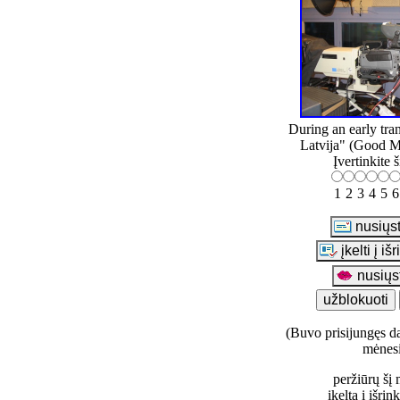
During an early tra
Latvija" (Good M
Įvertinkite 
1
2
3
4
5
6
(Buvo prisijungęs da
mėnes
peržiūrų šį 
įkelta į išrin