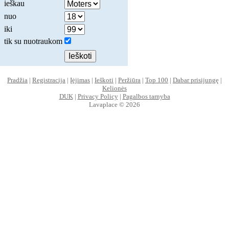
ieškau
nuo
iki
tik su nuotraukom
Pradžia
|
Registracija
|
Įėjimas
|
Ieškoti
|
Peržiūra
|
Top 100
|
Dabar prisijungę
|
Kelionės
DUK
|
Privacy Policy
|
Pagalbos tarnyba
Lavaplace © 2026