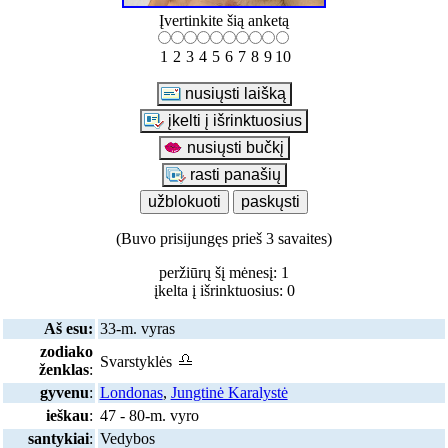
Įvertinkite šią anketą
1
2
3
4
5
6
7
8
9
10
(Buvo prisijungęs prieš 3 savaites)
peržiūrų šį mėnesį: 1
įkelta į išrinktuosius: 0
Aš esu:
33-m. vyras
zodiako
Svarstyklės
ženklas
:
gyvenu
:
Londonas
,
Jungtinė Karalystė
ieškau
:
47 - 80-m. vyro
santykiai
:
Vedybos