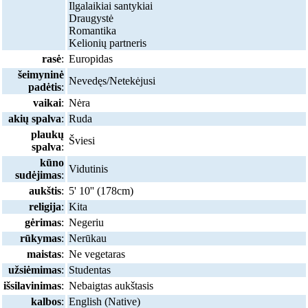
Ilgalaikiai santykiai
Draugystė
Romantika
Kelionių partneris
rasė
:
Europidas
šeimyninė
Nevedęs/Netekėjusi
padėtis
:
vaikai
:
Nėra
akių spalva
:
Ruda
plaukų
Šviesi
spalva
:
kūno
Vidutinis
sudėjimas
:
aukštis
:
5' 10'' (178cm)
religija
:
Kita
gėrimas
:
Negeriu
rūkymas
:
Nerūkau
maistas
:
Ne vegetaras
užsiėmimas
:
Studentas
išsilavinimas
:
Nebaigtas aukštasis
kalbos
:
English (Native)