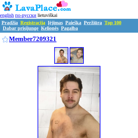
english
по-русски
lietuviškai
Pradžia
Registracija
Įėjimas
Paieška
Peržiūra
Top 100
Dabar prisijungę
Kelionės
Pagalba
M7209321
Member7209321