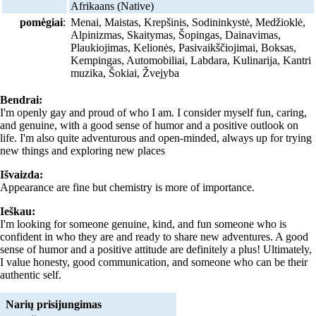
Afrikaans (Native)
pomėgiai
:
Menai, Maistas, Krepšinis, Sodininkystė, Medžioklė,
Alpinizmas, Skaitymas, Šopingas, Dainavimas,
Plaukiojimas, Kelionės, Pasivaikščiojimai, Boksas,
Kempingas, Automobiliai, Labdara, Kulinarija, Kantri
muzika, Šokiai, Žvejyba
Bendrai:
I'm openly gay and proud of who I am. I consider myself fun, caring,
and genuine, with a good sense of humor and a positive outlook on
life. I'm also quite adventurous and open-minded, always up for trying
new things and exploring new places
Išvaizda:
Appearance are fine but chemistry is more of importance.
Ieškau:
I'm looking for someone genuine, kind, and fun someone who is
confident in who they are and ready to share new adventures. A good
sense of humor and a positive attitude are definitely a plus! Ultimately,
I value honesty, good communication, and someone who can be their
authentic self.
Narių prisijungimas