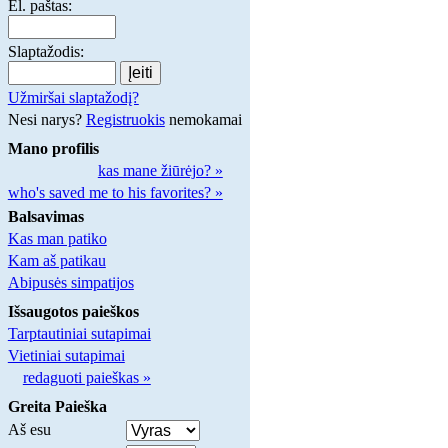
El. paštas:
Slaptažodis:
Užmiršai slaptažodį?
Nesi narys?
Registruokis
nemokamai
Mano profilis
kas mane žiūrėjo? »
who's saved me to his favorites? »
Balsavimas
Kas man patiko
Kam aš patikau
Abipusės simpatijos
Išsaugotos paieškos
Tarptautiniai sutapimai
Vietiniai sutapimai
redaguoti paieškas »
Greita Paieška
Aš esu