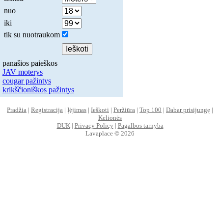
nuo
iki
tik su nuotraukom
panašios paieškos
JAV moterys
cougar pažintys
krikščioniškos pažintys
Pradžia
|
Registracija
|
Įėjimas
|
Ieškoti
|
Peržiūra
|
Top 100
|
Dabar prisijungę
|
Kelionės
DUK
|
Privacy Policy
|
Pagalbos tarnyba
Lavaplace © 2026