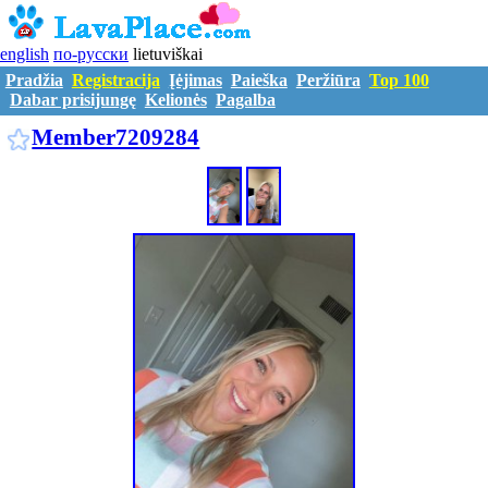
english
по-русски
lietuviškai
Pradžia
Registracija
Įėjimas
Paieška
Peržiūra
Top 100
Dabar prisijungę
Kelionės
Pagalba
M7209284
Member7209284