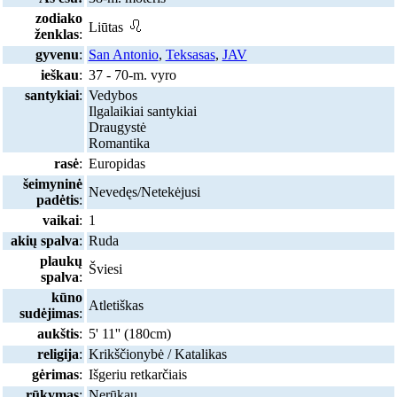
zodiako
Liūtas
ženklas
:
gyvenu
:
San Antonio
,
Teksasas
,
JAV
ieškau
:
37 - 70-m. vyro
santykiai
:
Vedybos
Ilgalaikiai santykiai
Draugystė
Romantika
rasė
:
Europidas
šeimyninė
Nevedęs/Netekėjusi
padėtis
:
vaikai
:
1
akių spalva
:
Ruda
plaukų
Šviesi
spalva
:
kūno
Atletiškas
sudėjimas
:
aukštis
:
5' 11'' (180cm)
religija
:
Krikščionybė / Katalikas
gėrimas
:
Išgeriu retkarčiais
rūkymas
:
Nerūkau