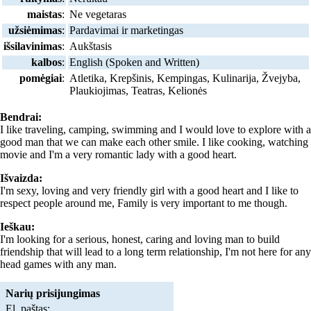
maistas
:
Ne vegetaras
užsiėmimas
:
Pardavimai ir marketingas
išsilavinimas
:
Aukštasis
kalbos
:
English (Spoken and Written)
pomėgiai
:
Atletika, Krepšinis, Kempingas, Kulinarija, Žvejyba,
Plaukiojimas, Teatras, Kelionės
Bendrai:
I like traveling, camping, swimming and I would love to explore with a
good man that we can make each other smile. I like cooking, watching
movie and I'm a very romantic lady with a good heart.
Išvaizda:
I'm sexy, loving and very friendly girl with a good heart and I like to
respect people around me, Family is very important to me though.
Ieškau:
I'm looking for a serious, honest, caring and loving man to build
friendship that will lead to a long term relationship, I'm not here for any
head games with any man.
Narių prisijungimas
El. paštas: