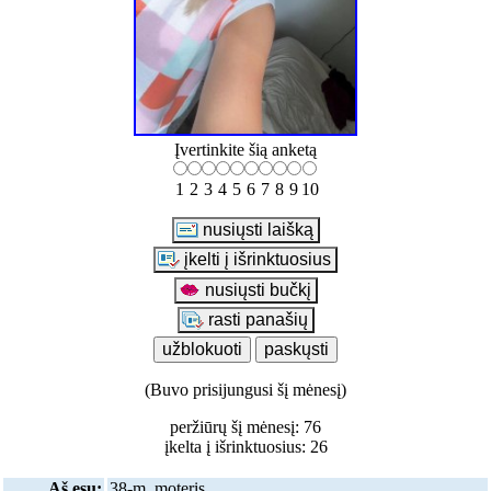
Įvertinkite šią anketą
1
2
3
4
5
6
7
8
9
10
(Buvo prisijungusi šį mėnesį)
peržiūrų šį mėnesį: 76
įkelta į išrinktuosius: 26
Aš esu:
38-m. moteris