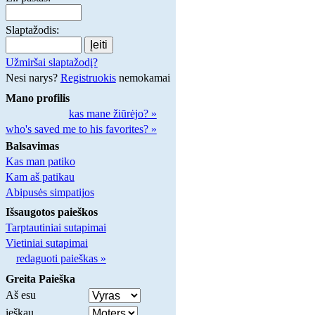
Slaptažodis:
Užmiršai slaptažodį?
Nesi narys?
Registruokis
nemokamai
Mano profilis
kas mane žiūrėjo? »
who's saved me to his favorites? »
Balsavimas
Kas man patiko
Kam aš patikau
Abipusės simpatijos
Išsaugotos paieškos
Tarptautiniai sutapimai
Vietiniai sutapimai
redaguoti paieškas »
Greita Paieška
Aš esu
ieškau