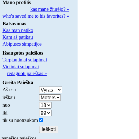
Mano profilis
kas mane žiūrėjo? »
who's saved me to his favorites? »
Balsavimas
Kas man patiko
Kam aš patikau
Abipusės simpatijos
Išsaugotos paieškos
Tarptautiniai sutapimai
Vietiniai sutapimai
redaguoti paieškas »
Greita Paieška
Aš esu
ieškau
nuo
iki
tik su nuotraukom
panašios paieškos