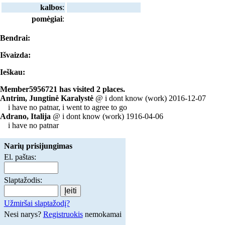
kalbos
:
pomėgiai
:
Bendrai:
Išvaizda:
Ieškau:
Member5956721 has visited 2 places.
Antrim, Jungtinė Karalystė
@ i dont know (work) 2016-12-07
i have no patnar, i went to agree to go
Adrano, Italija
@ i dont know (work) 1916-04-06
i have no patnar
Narių prisijungimas
El. paštas:
Slaptažodis:
Užmiršai slaptažodį?
Nesi narys?
Registruokis
nemokamai