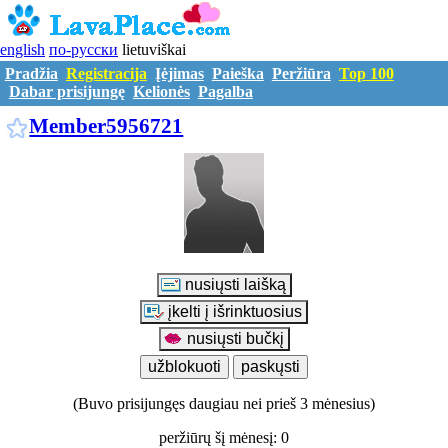
english
по-русски
lietuviškai
Pradžia
Registracija
Įėjimas
Paieška
Peržiūra
Top 100
Dabar prisijungę
Kelionės
Pagalba
M5956721
Member5956721
(Buvo prisijungęs daugiau nei prieš 3 mėnesius)
peržiūrų šį mėnesį: 0