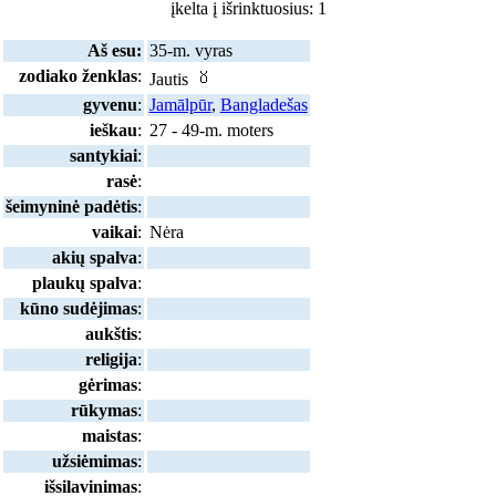
įkelta į išrinktuosius: 1
Aš esu:
35-m. vyras
zodiako ženklas
:
Jautis
gyvenu
:
Jamālpūr
,
Bangladešas
ieškau
:
27 - 49-m. moters
santykiai
:
rasė
:
šeimyninė padėtis
:
vaikai
:
Nėra
akių spalva
:
plaukų spalva
:
kūno sudėjimas
:
aukštis
:
religija
:
gėrimas
:
rūkymas
:
maistas
:
užsiėmimas
:
išsilavinimas
: