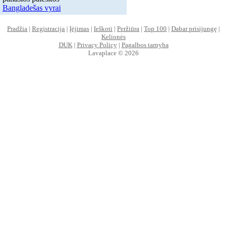
Bangladešas vyrai
Pradžia
|
Registracija
|
Įėjimas
|
Ieškoti
|
Peržiūra
|
Top 100
|
Dabar prisijungę
|
Kelionės
DUK
|
Privacy Policy
|
Pagalbos tarnyba
Lavaplace © 2026