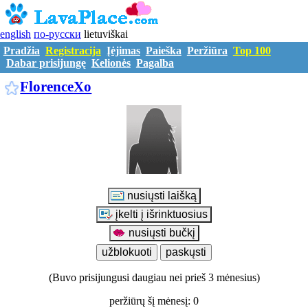
english
по-русски
lietuviškai
Pradžia
Registracija
Įėjimas
Paieška
Peržiūra
Top 100
Dabar prisijungę
Kelionės
Pagalba
F7207440
FlorenceXo
(Buvo prisijungusi daugiau nei prieš 3 mėnesius)
peržiūrų šį mėnesį: 0