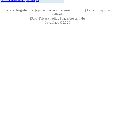
Pradžia
|
Registracija
|
Įėjimas
|
Ieškoti
|
Peržiūra
|
Top 100
|
Dabar prisijungę
|
Kelionės
DUK
|
Privacy Policy
|
Pagalbos tarnyba
Lavaplace © 2026