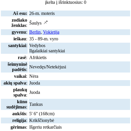
įkelta į išrinktuosius: 0
Aš esu:
26-m. moteris
zodiako
Šaulys
ženklas
:
gyvenu
:
Berlin
,
Vokietija
ieškau
:
35 - 89-m. vyro
santykiai
:
Vedybos
Ilgalaikiai santykiai
rasė
:
Afrikietis
šeimyninė
Nevedęs/Netekėjusi
padėtis
:
vaikai
:
Nėra
akių spalva
:
Juoda
plaukų
Juoda
spalva
:
kūno
Tankus
sudėjimas
:
aukštis
:
5' 6'' (168cm)
religija
:
Krikščionybė
gėrimas
:
Išgeriu retkarčiais