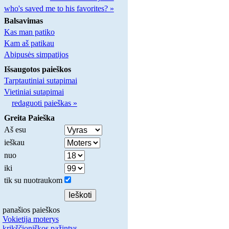
who's saved me to his favorites? »
Balsavimas
Kas man patiko
Kam aš patikau
Abipusės simpatijos
Išsaugotos paieškos
Tarptautiniai sutapimai
Vietiniai sutapimai
redaguoti paieškas »
Greita Paieška
Aš esu
ieškau
nuo
iki
tik su nuotraukom
panašios paieškos
Vokietija moterys
krikščioniškos pažintys