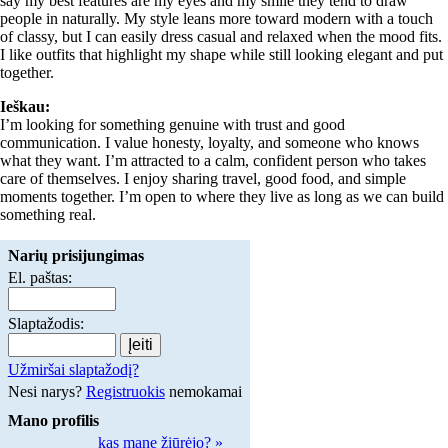
say my best features are my eyes and my smile they tend to draw
people in naturally. My style leans more toward modern with a touch
of classy, but I can easily dress casual and relaxed when the mood fits.
I like outfits that highlight my shape while still looking elegant and put
together.
Ieškau:
I’m looking for something genuine with trust and good
communication. I value honesty, loyalty, and someone who knows
what they want. I’m attracted to a calm, confident person who takes
care of themselves. I enjoy sharing travel, good food, and simple
moments together. I’m open to where they live as long as we can build
something real.
Narių prisijungimas
El. paštas:
Slaptažodis:
Užmiršai slaptažodį?
Nesi narys?
Registruokis
nemokamai
Mano profilis
kas mane žiūrėjo? »