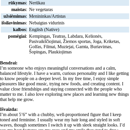
rūkymas
:
Nerūkau
maistas
:
Ne vegetaras
užsiėmimas
:
Menininkas/Artistas
išsilavinimas
:
Nebaigtas vidurinis
kalbos
:
English (Native)
pomėgiai
:
Kempingas, Teatras, Labdara, Kelionės,
Pasivaikščiojimai, Žiemos sportas, Joga, Kriketas,
Golfas, Filmai, Muziejai, Gamta, Buriavimas,
Šopingas, Plaukiojimas
Bendrai:
I’m someone who enjoys meaningful conversations and a calm,
balanced lifestyle. I have a warm, curious personality and I like getting
to know people on a deeper level. In my free time, I enjoy simple
pleasures like good music, trying new foods, and creating content. I
value close friendships and staying connected with the people who
matter to me. I also love exploring new places and learning new things
that help me grow.
Išvaizda:
I’m about 5’6” with a chubby, well-proportioned figure that I keep
toned and feminine. I usually wear my hair long and styled in soft
waves, though sometimes I switch it up with sleek straight looks. I’d