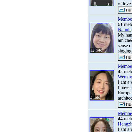
of love
Membe
61-metų
Nannin
My name
am chee
sense o
12 foto
singing
Membe
42-metų
Wenzh
I am a 
I have 
Europe 
3 foto
architec
Membe
44-metų
Hangz
I am a 