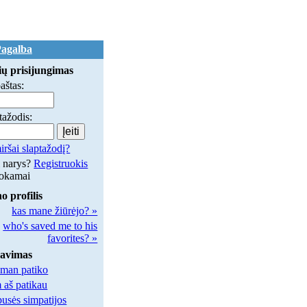
agalba
ų prisijungimas
paštas:
tažodis:
ršai slaptažodį?
 narys?
Registruokis
okamai
 profilis
kas mane žiūrėjo? »
who's saved me to his
favorites? »
savimas
man patiko
aš patikau
usės simpatijos