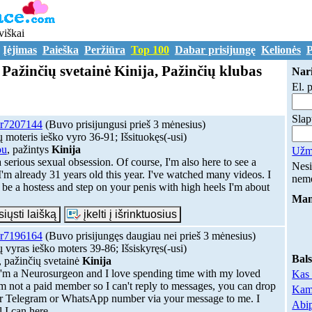
viškai
Įėjimas
Paieška
Peržiūra
Top 100
Dabar prisijungę
Kelionės
P
 Pažinčių svetainė Kinija, Pažinčių klubas
Nari
El. 
Slap
r7207144
(Buvo prisijungusi prieš 3 mėnesius)
 moteris ieško vyro 36-91; Išsituokęs(-usi)
ou
, pažintys
Kinija
Užmi
a serious sexual obsession. Of course, I'm also here to see a
Nesi
 I'm already 31 years old this year. I've watched many videos. I
nem
 be a hostess and step on your penis with high heels I'm about
Mano
r7196164
(Buvo prisijungęs daugiau nei prieš 3 mėnesius)
 vyras ieško moters 39-86; Išsiskyręs(-usi)
Bal
, pažinčių svetainė
Kinija
I'm a Neurosurgeon and I love spending time with my loved
Kas 
'm not a paid member so I can't reply to messages, you can drop
Kam 
r Telegram or WhatsApp number via your message to me. I
Abip
l I can here