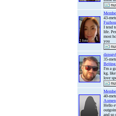
Membe
43-metų
Fuzhou
I tend 
life. P
most ho
2 foto
you
dznsgv
35-metų
Beijing
I'm a g
kg. like
love sp
Membe
40-metų
Aomen
Hello e
outgoin
and so 