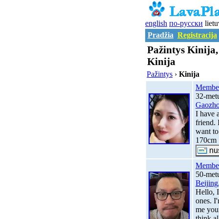
english
по-русски
lietu
Pradžia
Registracija
Pažintys Kinija,
Kinija
Pažintys
›
Kinija
Membe
32-metų
Gaozh
I have 
friend.
want to
170cm
Membe
50-metų
Beijing
Hello, 
ones. I
me you
think al