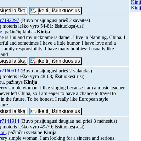
Kini
Kinij
r7192297
(Buvo prisijungusi prieš 2 savaites)
 moteris ieško vyro 54-81; Išsituokęs(-usi)
g
, pažinčių klubas
Kinija
 is Liu and my nickname is damei. I live in Nanning, China. I
rful and sometimes I have a little humor. I have love and a
f family responsibility. I have many hobbies: I usually like
 and
r7160513
(Buvo prisijungusi prieš 2 valandas)
 moteris ieško vyro 48-68; Išsituokęs(-usi)
ou
, pažintys
Kinija
very simple woman. I like singing because I am a music teacher.
never left China, so I am eager to have a chance to travel to
in the future. To be honest, I really like European style
ture.
r7141914
(Buvo prisijungusi daugiau nei prieš 3 mėnesius)
 moteris ieško vyro 49-79; Išsituokęs(-usi)
hou
, pažinčių svetainė
Kinija
very simple woman, I am looking for a sincere and serious