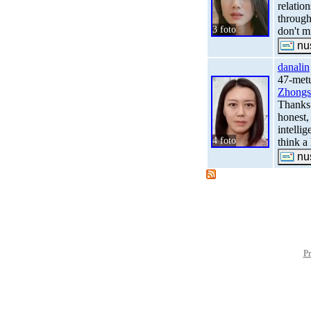
relatio
through 
3 foto
don't m
danalin
47-metų
Zhongs
Thanks 
honest,
intelli
4 foto
think a 
Pr