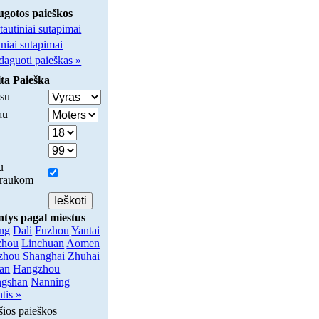
ugotos paieškos
tautiniai sutapimai
iniai sutapimai
daguoti paieškas »
ta Paieška
su
au
u
traukom
ntys pagal miestus
ing
Dali
Fuzhou
Yantai
zhou
Linchuan
Aomen
zhou
Shanghai
Zhuhai
an
Hangzhou
gshan
Nanning
tis »
šios paieškos