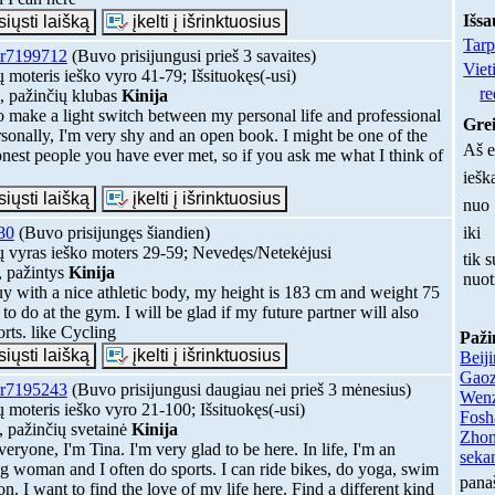
Išsa
Tarp
r7199712
(Buvo prisijungusi prieš 3 savaites)
Viet
 moteris ieško vyro 41-79; Išsituokęs(-usi)
re
, pažinčių klubas
Kinija
to make a light switch between my personal life and professional
Grei
ersonally, I'm very shy and an open book. I might be one of the
Aš e
nest people you have ever met, so if you ask me what I think of
iešk
nuo
80
(Buvo prisijungęs šiandien)
iki
 vyras ieško moters 29-59; Nevedęs/Netekėjusi
tik s
, pažintys
Kinija
nuo
uy with a nice athletic body, my height is 183 cm and weight 75
 to do at the gym. I will be glad if my future partner will also
orts. like Cycling
Paži
Beij
Gao
r7195243
(Buvo prisijungusi daugiau nei prieš 3 mėnesius)
Wen
 moteris ieško vyro 21-100; Išsituokęs(-usi)
Fosh
, pažinčių svetainė
Kinija
Zhon
veryone, I'm Tina. I'm very glad to be here. In life, I'm an
sekan
g woman and I often do sports. I can ride bikes, do yoga, swim
pana
on. I want to find the love of my life here. Find a different kind