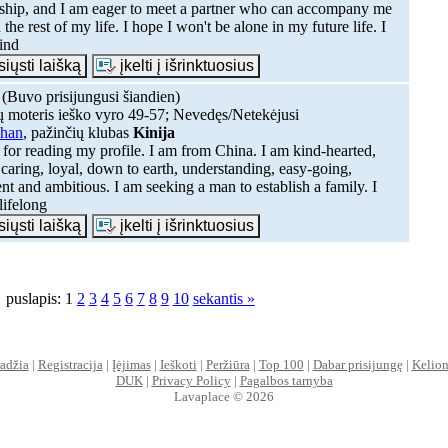
nship, and I am eager to meet a partner who can accompany me
the rest of my life. I hope I won't be alone in my future life. I
ind
(Buvo prisijungusi šiandien)
 moteris ieško vyro 49-57; Nevedęs/Netekėjusi
han
, pažinčių klubas
Kinija
for reading my profile. I am from China. I am kind-hearted,
 caring, loyal, down to earth, understanding, easy-going,
gent and ambitious. I am seeking a man to establish a family. I
lifelong
puslapis: 1
2
3
4
5
6
7
8
9
10
sekantis »
adžia
|
Registracija
|
Įėjimas
|
Ieškoti
|
Peržiūra
|
Top 100
|
Dabar prisijungę
|
Kelion
DUK
|
Privacy Policy
|
Pagalbos tarnyba
Lavaplace © 2026