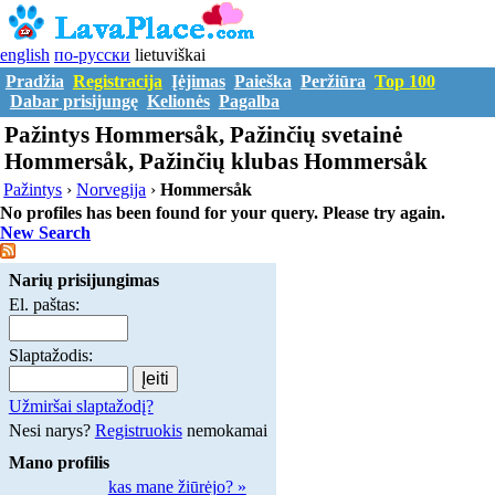
english
по-русски
lietuviškai
Pradžia
Registracija
Įėjimas
Paieška
Peržiūra
Top 100
Dabar prisijungę
Kelionės
Pagalba
Pažintys Hommersåk, Pažinčių svetainė
Hommersåk, Pažinčių klubas Hommersåk
Pažintys
›
Norvegija
›
Hommersåk
No profiles has been found for your query. Please try again.
New Search
Narių prisijungimas
El. paštas:
Slaptažodis:
Užmiršai slaptažodį?
Nesi narys?
Registruokis
nemokamai
Mano profilis
kas mane žiūrėjo? »