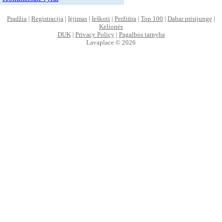
Pradžia
|
Registracija
|
Įėjimas
|
Ieškoti
|
Peržiūra
|
Top 100
|
Dabar prisijungę
|
Kelionės
DUK
|
Privacy Policy
|
Pagalbos tarnyba
Lavaplace © 2026