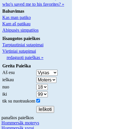
who's saved me to his favorites? »
Balsavimas
Kas man patiko
Kam aš patikau
Abipusės simpatijos
Išsaugotos paieškos
Tarptautiniai sutapimai
Vietiniai sutapimai
redaguoti paieškas »
Greita Paieška
Aš esu
ieškau
nuo
iki
tik su nuotraukom
panašios paieškos
Hommersåk moterys
Hommersåk vyrai