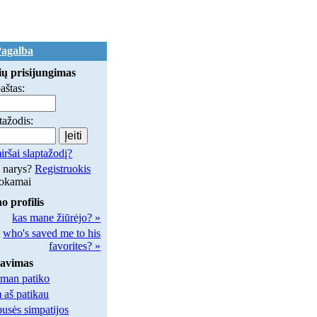
agalba
ų prisijungimas
paštas:
tažodis:
ršai slaptažodį?
 narys?
Registruokis
okamai
 profilis
kas mane žiūrėjo? »
who's saved me to his
favorites? »
savimas
man patiko
aš patikau
usės simpatijos