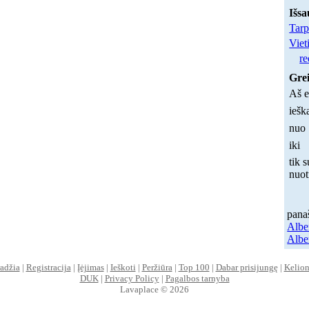
Išsa
Tarp
Viet
re
Grei
Aš e
iešk
nuo
iki
tik s
nuo
pana
Albe
Albe
adžia
|
Registracija
|
Įėjimas
|
Ieškoti
|
Peržiūra
|
Top 100
|
Dabar prisijungę
|
Kelion
DUK
|
Privacy Policy
|
Pagalbos tarnyba
Lavaplace © 2026