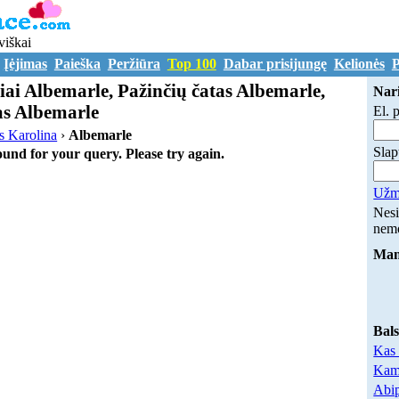
viškai
Įėjimas
Paieška
Peržiūra
Top 100
Dabar prisijungę
Kelionės
P
iai Albemarle, Pažinčių čatas Albemarle,
Nari
as Albemarle
El. 
s Karolina
›
Albemarle
Slap
ound for your query. Please try again.
Užmi
Nesi
nem
Mano
Bal
Kas 
Kam 
Abip