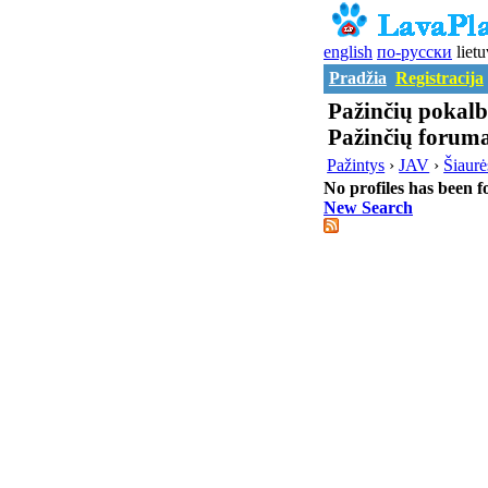
english
по-русски
lietu
Pradžia
Registracija
Pažinčių pokalb
Pažinčių forum
Pažintys
›
JAV
›
Šiaurė
No profiles has been f
New Search