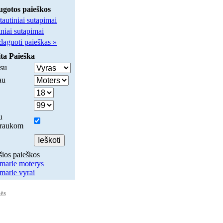
ugotos paieškos
tautiniai sutapimai
iniai sutapimai
daguoti paieškas »
ta Paieška
su
au
u
traukom
šios paieškos
marle moterys
marle vyrai
ės