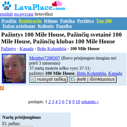
english
по-русски
lietuviškai
Pradžia
Registracija
Įėjimas
Paieška
Peržiūra
Top 100
Dabar prisijungę
Kelionės
Pagalba
Pažintys 100 Mile House, Pažinčių svetainė 100
Mile House, Pažinčių klubas 100 Mile House
Pažintys
›
Kanada
›
Britų Kolumbija
›
100 Mile House
Member7206507
(Buvo prisijungusi daugiau nei
prieš 3 mėnesius)
37-metų moteris ieško vyro 37-51;
pažintys
100 Mile House
,
Britų Kolumbija
,
Kanada
2 foto
puslapis: 1
2
3
4
5
6
7
8
9
10
sekantis »
Narių prisijungimas
El. paštas: