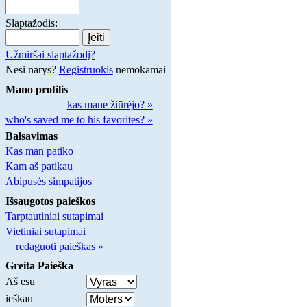
Slaptažodis:
Užmiršai slaptažodį?
Nesi narys?
Registruokis
nemokamai
Mano profilis
kas mane žiūrėjo? »
who's saved me to his favorites? »
Balsavimas
Kas man patiko
Kam aš patikau
Abipusės simpatijos
Išsaugotos paieškos
Tarptautiniai sutapimai
Vietiniai sutapimai
redaguoti paieškas »
Greita Paieška
Aš esu
ieškau