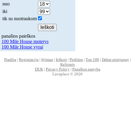
nuo
iki
tik su nuotraukom
panašios paieškos
100 Mile House moterys
100 Mile House vyrai
Pradžia
|
Registracija
|
Įėjimas
|
Ieškoti
|
Peržiūra
|
Top 100
|
Dabar prisijungę
|
Kelionės
DUK
|
Privacy Policy
|
Pagalbos tarnyba
Lavaplace © 2026