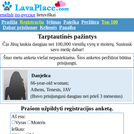
english
по-русски
lietuviškai
Pradžia
Registracija
Įėjimas
Paieška
Peržiūra
Top 100
Dabar prisijungę
Kelionės
Pagalba
Tarptautinės pažintys
Čia Jūsų laukia daugiau nei 100,000 vienišų vyrų ir moterų. Susirask
savo meilę dabar!
Šiuo metu anketa viešai nepasiekiama. Šios anketos peržiūrai būtina
prisijungti.
Danjelica
66-year-old woman;
Athens, Tenesis, JAV
(Buvo prisijungusi daugiau nei prieš 3 mėnesius)
Prašom užpildyti registracijos anketą.
Aš esu:
Vyras
Moteris
Ieškau: