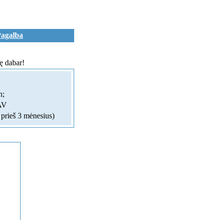
agalba
ę dabar!
n;
AV
 prieš 3 mėnesius)