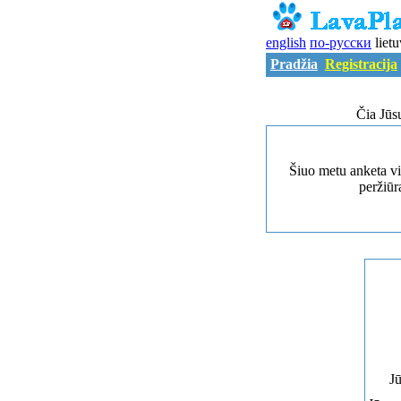
english
по-русски
lietu
Pradžia
Registracija
Čia Jūs
Šiuo metu anketa vi
peržiūra
Jū