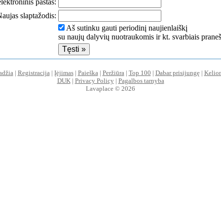
lektroninis paštas:
aujas slaptažodis:
Aš sutinku gauti periodinį naujienlaiškį
su naujų dalyvių nuotraukomis ir kt. svarbiais prane
adžia
|
Registracija
|
Įėjimas
|
Paieška
|
Peržiūra
|
Top 100
|
Dabar prisijungę
|
Kelio
DUK
|
Privacy Policy
|
Pagalbos tarnyba
Lavaplace © 2026