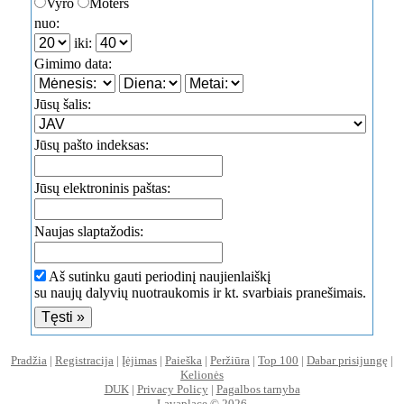
Vyro
Moters
nuo:
iki:
Gimimo data:
Jūsų šalis:
Jūsų pašto indeksas:
Jūsų elektroninis paštas:
Naujas slaptažodis:
Aš sutinku gauti periodinį naujienlaiškį
su naujų dalyvių nuotraukomis ir kt. svarbiais pranešimais.
Pradžia
|
Registracija
|
Įėjimas
|
Paieška
|
Peržiūra
|
Top 100
|
Dabar prisijungę
|
Kelionės
DUK
|
Privacy Policy
|
Pagalbos tarnyba
Lavaplace © 2026