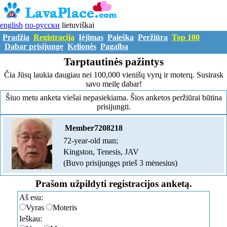
english
по-русски
lietuviškai
Pradžia
Registracija
Įėjimas
Paieška
Peržiūra
Top 100
Dabar prisijungę
Kelionės
Pagalba
Tarptautinės pažintys
Čia Jūsų laukia daugiau nei 100,000 vienišų vyrų ir moterų. Susirask
savo meilę dabar!
Šiuo metu anketa viešai nepasiekiama. Šios anketos peržiūrai būtina
prisijungti.
Member7208218
72-year-old man;
Kingston, Tenesis, JAV
(Buvo prisijungęs prieš 3 mėnesius)
Prašom užpildyti registracijos anketą.
Aš esu:
Vyras
Moteris
Ieškau: