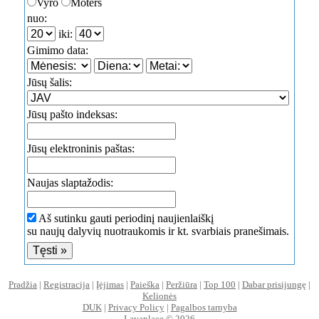
Vyro
Moters
nuo:
iki:
Gimimo data:
Jūsų šalis:
Jūsų pašto indeksas:
Jūsų elektroninis paštas:
Naujas slaptažodis:
Aš sutinku gauti periodinį naujienlaiškį
su naujų dalyvių nuotraukomis ir kt. svarbiais pranešimais.
Pradžia
|
Registracija
|
Įėjimas
|
Paieška
|
Peržiūra
|
Top 100
|
Dabar prisijungę
|
Kelionės
DUK
|
Privacy Policy
|
Pagalbos tarnyba
Lavaplace © 2026