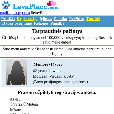
english
по-русски
lietuviškai
Pradžia
Registracija
Įėjimas
Paieška
Peržiūra
Top 100
Dabar prisijungę
Kelionės
Pagalba
Tarptautinės pažintys
Čia Jūsų laukia daugiau nei 100,000 vienišų vyrų ir moterų. Susirask
savo meilę dabar!
Šiuo metu anketa viešai nepasiekiama. Šios anketos peržiūrai būtina
prisijungti.
Member7147025
42-year-old woman;
Mc Lean, Virdžinija, JAV
(Buvo prisijungusi praeitą mėnesį)
Prašom užpildyti registracijos anketą.
Aš esu:
Vyras
Moteris
Ieškau: