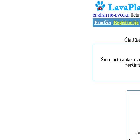
english
по-русски
lietu
Pradžia
Registracija
Čia Jūs
Šiuo metu anketa vi
peržiūra
Jū