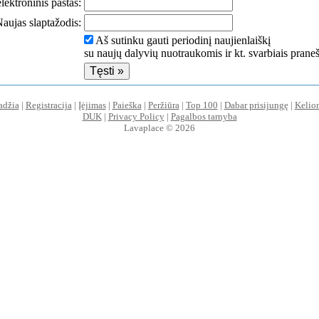
lektroninis paštas:
aujas slaptažodis:
Aš sutinku gauti periodinį naujienlaiškį
su naujų dalyvių nuotraukomis ir kt. svarbiais prane
adžia
|
Registracija
|
Įėjimas
|
Paieška
|
Peržiūra
|
Top 100
|
Dabar prisijungę
|
Kelio
DUK
|
Privacy Policy
|
Pagalbos tarnyba
Lavaplace © 2026