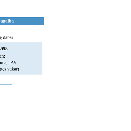
agalba
ę dabar!
958
an;
bama, JAV
gęs vakar)