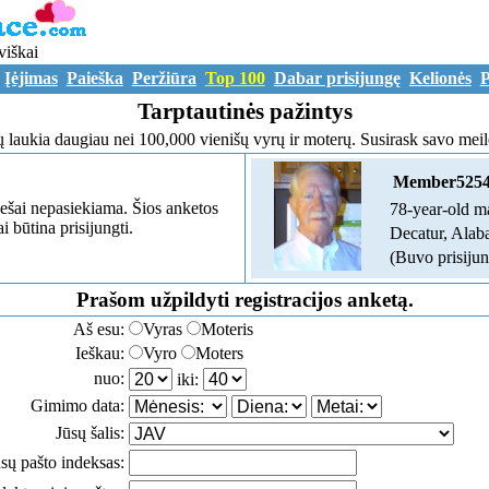
viškai
Įėjimas
Paieška
Peržiūra
Top 100
Dabar prisijungę
Kelionės
P
Tarptautinės pažintys
ų laukia daugiau nei 100,000 vienišų vyrų ir moterų. Susirask savo meil
Member5254
ešai nepasiekiama. Šios anketos
78-year-old m
i būtina prisijungti.
Decatur, Ala
(Buvo prisijun
Prašom užpildyti registracijos anketą.
Aš esu:
Vyras
Moteris
Ieškau:
Vyro
Moters
nuo:
iki:
Gimimo data:
Jūsų šalis:
sų pašto indeksas: