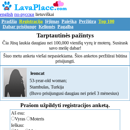
english
по-русски
lietuviškai
Pradžia
Registracija
Įėjimas
Paieška
Peržiūra
Top 100
Dabar prisijungę
Kelionės
Pagalba
Tarptautinės pažintys
Čia Jūsų laukia daugiau nei 100,000 vienišų vyrų ir moterų. Susirask
savo meilę dabar!
Šiuo metu anketa viešai nepasiekiama. Šios anketos peržiūrai būtina
prisijungti.
leoncat
53-year-old woman;
Stambulas, Turkija
(Buvo prisijungusi daugiau nei prieš 3 mėnesius)
Prašom užpildyti registracijos anketą.
Aš esu:
Vyras
Moteris
Ieškau: