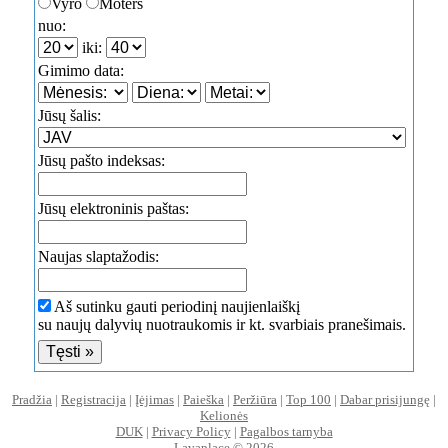
Vyro
Moters
nuo:
iki:
Gimimo data:
Jūsų šalis:
Jūsų pašto indeksas:
Jūsų elektroninis paštas:
Naujas slaptažodis:
Aš sutinku gauti periodinį naujienlaiškį
su naujų dalyvių nuotraukomis ir kt. svarbiais pranešimais.
Pradžia
|
Registracija
|
Įėjimas
|
Paieška
|
Peržiūra
|
Top 100
|
Dabar prisijungę
|
Kelionės
DUK
|
Privacy Policy
|
Pagalbos tarnyba
Lavaplace © 2026